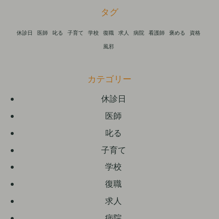
タグ
休診日
医師
叱る
子育て
学校
復職
求人
病院
看護師
褒める
資格
風邪
カテゴリー
休診日
医師
叱る
子育て
学校
復職
求人
病院