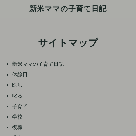
新米ママの子育て日記
S
k
サイトマップ
i
p
新米ママの子育て日記
t
o
休診日
c
医師
o
叱る
n
子育て
t
e
学校
n
復職
t