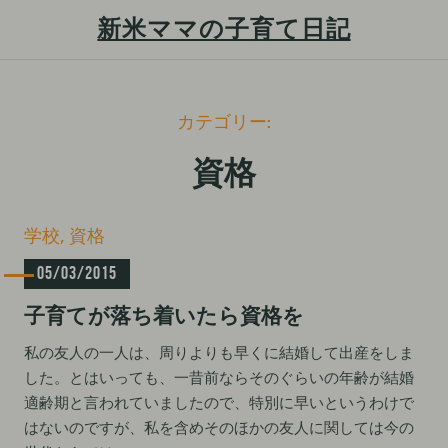
新米ママの子育て日記
S
カテゴリー:
k
i
資格
p
t
C
学校
資格
o
a
c
05/03/2015
t
e
o
子育てが落ち着いたら資格を
g
n
o
t
私の友人の一人は、周りよりも早くに結婚して出産をしま
r
した。とはいっても、一昔前ならそのぐらいの年齢が結婚
i
e
e
適齢期と言われていましたので、特別に早いというわけで
n
s
はないのですが、私を含めそのほかの友人に関しては今の
t