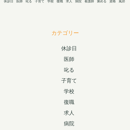
休診日
医師
叱る
子育て
学校
復職
求人
病院
看護師
褒める
資格
風邪
カテゴリー
休診日
医師
叱る
子育て
学校
復職
求人
病院