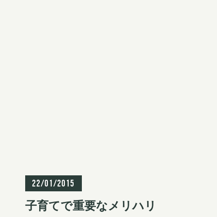
S
k
i
p
t
o
c
o
叱る
褒める
n
t
22/01/2015
e
子育てで重要なメリハリ
n