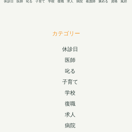
休診日
医師
叱る
子育て
学校
復職
求人
病院
看護師
褒める
資格
風邪
カテゴリー
休診日
医師
叱る
子育て
学校
復職
求人
病院