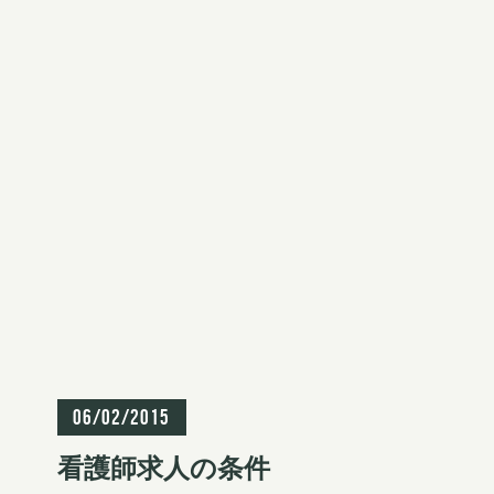
S
k
i
p
t
o
c
o
復職
求人
n
t
06/02/2015
e
看護師求人の条件
n